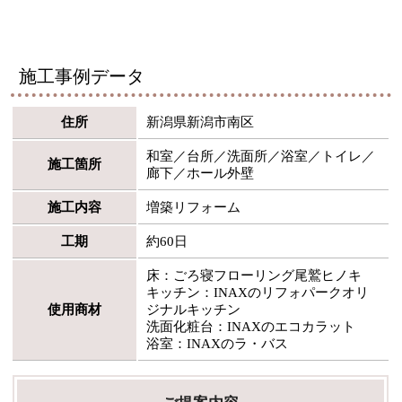
施工事例データ
住所
新潟県新潟市南区
和室／台所／洗面所／浴室／トイレ／
施工箇所
廊下／ホール外壁
施工内容
増築リフォーム
工期
約60日
床：ごろ寝フローリング尾鷲ヒノキ
キッチン：INAXのリフォパークオリ
使用商材
ジナルキッチン
洗面化粧台：INAXのエコカラット
浴室：INAXのラ・バス