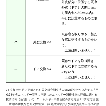
外皮部分に位置する既存
外窓（ドア）の開口面か
ら屋内側へ50cm以内に
平行に設置するものに限
る。
既存窓を取り除き、新た
な窓に交換するものをい
ハ
外窓交換※4
う。
（工法は問いません。）
既存のドアを取り除き、
新たなドアに交換するも
ニ
ドア交換※4
のをいう。
（工法は問いません。）
※1 令和7年4月に更新された国立研究開発法人建築研究所が公表する「平
成28年省エネルギー基準に準拠したエネルギー消費性能の評価に関する
技術情報（住宅）」の「2.エネルギー消費性能の算定方法 2.1算定方法 第
三章 暖冷房負荷と外皮性能 第三節 熱貫流率および線熱貫流率 5.部位の熱