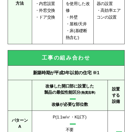
方法
・内窓設置
を使用した改
器の設置
・外窓交換
修
・高効率エア
・ドア交換
・外壁
コンの設置
・屋根/天井
・床(基礎断
熱含む)
工事の組み合わせ
新築時期が平成3年以前の住宅 ※1
改修した開口部に設置した
設置
製品の最低性能区分
(熱貫流率)
する
設備
改修が必要な部位数
P(1.1w/㎡・K以下)
パターン
A
不要