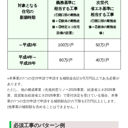
義務基準に
次世代
対象となる
相当する工事
省エネ基準に
住宅の
相当する工事
（①開口部の断熱改
新築時期
修＋②躯体の断熱改
（①開口部の断熱改
修＋③特定エコ住宅
修＋②躯体の断熱改
設備の設置）
修）
～平成3年
100万/戸
50万/戸
平成4年～
80万/戸
40万/戸
平成28年
※本事業の1つの交付申請で申請する補助金合計が5万円以上である必要が
あります。
ただし、他の構成事業（先進的窓リノベ2026事業、給湯省エネ2026事
業、賃貸集合給湯省エネ2026事業）で受付決定を受けている場合、本事
業の1つの交付申請で申請する補助額合計の下限を2万円以上とします。
(他事業の補助額を含めることはできません。)
必須工事のパターン例