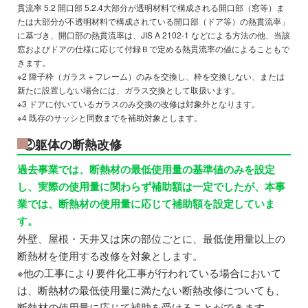
貫流率 5.2 開口部 5.2.4大部分が透明材料で構成される開口部（窓等）ま
たは大部分が不透明材料で構成されている開口部（ドア等）の熱貫流率」
に基づき、開口部の熱貫流率は、JIS A 2102-1 などによる方法の他、当該
窓およびドアの仕様に応じて付録Ｂで定める熱貫流率の値によることもで
きます。
※2 障子枠（ガラス＋フレーム）のみを交換し、枠を交換しない、または
新たに設置しない場合には、ガラス交換として取扱います。
※3 ドアに付いているガラスのみ交換の改修は対象外となります。
※4 既存のサッシと同数までを補助対象とします。
②躯体の断熱改修
過去事業では、断熱材の最低使用量の基準値のみを設定
し、実際の使用量に関わらず補助額は一定でしたが、本事
業では、断熱材の使用量に応じて補助額を設定していま
す。
外壁、屋根・天井又は床の部位ごとに、最低使用量以上の
断熱材を使用する改修を対象とします。
※他の工事により要件化工事が行われている場合において
は、断熱材の最低使用量に満たない断熱改修についても、
断熱材の使用量に応じて補助を受けることができます。