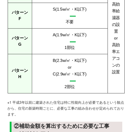
高効
S(1.5w/㎡・K以下)
率給
パターン
湯器
F
不要
の設
置
A(1.9w/㎡・K以下)
パターン
or
G
高効
1部位
率エ
アコ
B(2.3w/㎡・K以下)
ンの
or
パターン
設置
C(2.9w/㎡・K以下)
H
2部位
※1 平成3年以前に建築された住宅は特に性能向上が必要であるという観点
から、住宅の新築時期ごとに、必要な工事の組み合わせが定められており
ます。
②補助金額を算出するために必要な工事