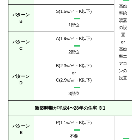
高効
S(1.5w/㎡・K以下)
率給
パターン
湯器
B
1部位
の設
置
A(1.9w/㎡・K以下)
パターン
or
C
高効
2部位
率エ
アコ
B(2.3w/㎡・K以下)
ンの
or
パターン
設置
C(2.9w/㎡・K以下)
D
3部位
新築時期が平成4〜28年の住宅 ※1
P(1.1w/㎡・K以下)
パターン
E
不要