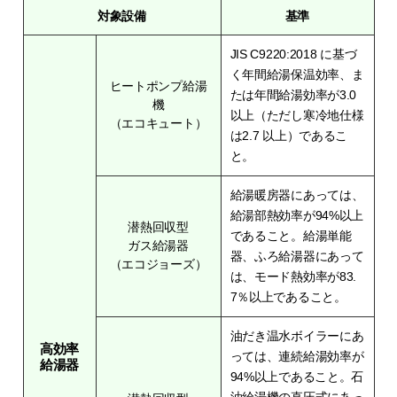
対象設備
基準
JIS C9220:2018 に基づ
く年間給湯保温効率、ま
ヒートポンプ給湯
たは年間給湯効率が3.0
機
以上（ただし寒冷地仕様
（エコキュート）
は2.7 以上）であるこ
と。
給湯暖房器にあっては、
給湯部熱効率が94%以上
潜熱回収型
であること。給湯単能
ガス給湯器
器、ふろ給湯器にあって
（エコジョーズ）
は、モード熱効率が83.
7％以上であること。
油だき温水ボイラーにあ
高効率
っては、連続給湯効率が
給湯器
94%以上であること。石