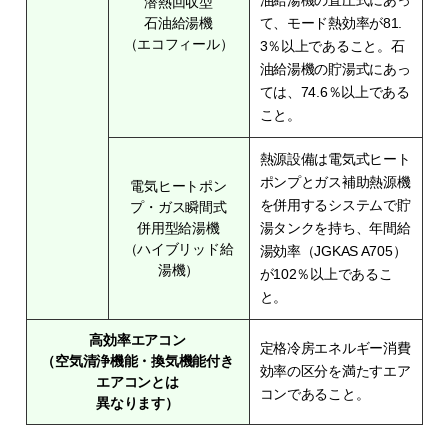
油給湯機の直圧式にあっ
潜熱回収型
石油給湯機
て、モード熱効率が81.
（エコフィール）
3％以上であること。石
油給湯機の貯湯式にあっ
ては、74.6％以上である
こと。
熱源設備は電気式ヒート
ポンプとガス補助熱源機
電気ヒートポン
を併用するシステムで貯
プ・ガス瞬間式
併用型給湯機
湯タンクを持ち、年間給
（ハイブリッド給
湯効率（JGKAS A705）
湯機）
が102％以上であるこ
と。
高効率エアコン
定格冷房エネルギー消費
（空気清浄機能・換気機能付き
効率の区分を満たすエア
エアコンとは
コンであること。
異なります）