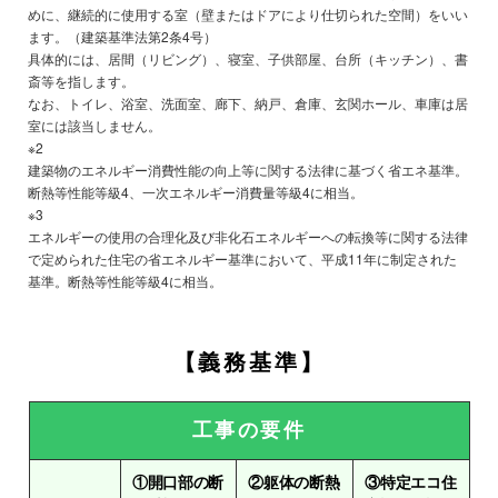
めに、継続的に使用する室（壁またはドアにより仕切られた空間）をいい
ます。（建築基準法第2条4号）
具体的には、居間（リビング）、寝室、子供部屋、台所（キッチン）、書
斎等を指します。
なお、トイレ、浴室、洗面室、廊下、納戸、倉庫、玄関ホール、車庫は居
室には該当しません。
※2
建築物のエネルギー消費性能の向上等に関する法律に基づく省エネ基準。
断熱等性能等級4、一次エネルギー消費量等級4に相当。
※3
エネルギーの使用の合理化及び非化石エネルギーへの転換等に関する法律
で定められた住宅の省エネルギー基準において、平成11年に制定された
基準。断熱等性能等級4に相当。
【義務基準】
工事の要件
①開口部の断
②躯体の断熱
③特定エコ住