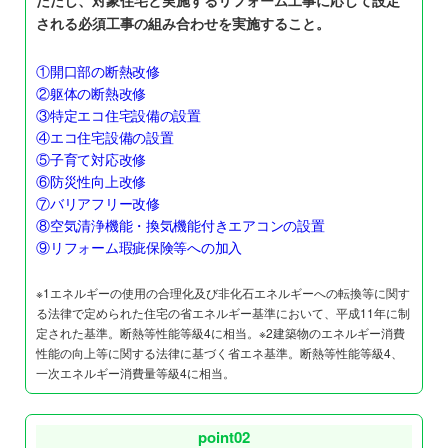
ただし、対象住宅と実施するリフォーム工事に応じて設定
される必須工事の組み合わせを実施すること。
①開口部の断熱改修
②躯体の断熱改修
③特定エコ住宅設備の設置
④エコ住宅設備の設置
⑤子育て対応改修
⑥防災性向上改修
⑦バリアフリー改修
⑧空気清浄機能・換気機能付きエアコンの設置
⑨リフォーム瑕疵保険等への加入
※1エネルギーの使用の合理化及び非化石エネルギーへの転換等に関す
る法律で定められた住宅の省エネルギー基準において、平成11年に制
定された基準。断熱等性能等級4に相当。※2建築物のエネルギー消費
性能の向上等に関する法律に基づく省エネ基準。断熱等性能等級4、
一次エネルギー消費量等級4に相当。
point02