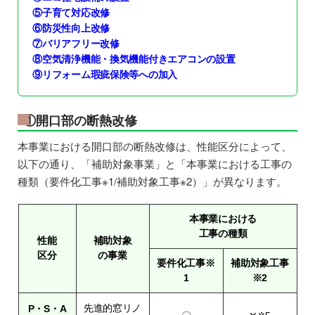
⑤子育て対応改修
⑥防災性向上改修
⑦バリアフリー改修
⑧空気清浄機能・換気機能付きエアコンの設置
⑨リフォーム瑕疵保険等への加入
①開口部の断熱改修
本事業における開口部の断熱改修は、性能区分によって、
以下の通り、「補助対象事業」と「本事業における工事の
種類（要件化工事※1/補助対象工事※2）」が異なります。
本事業における
工事の種類
性能
補助対象
区分
の事業
要件化工事※
補助対象工事
1
※2
先進的窓リノ
P・S・A