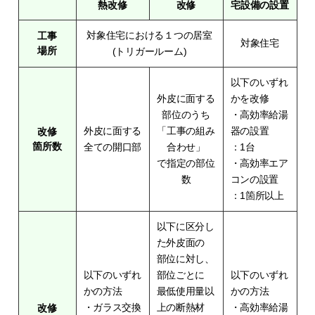
熱改修
改修
宅設備の設置
対象住宅における１つの居室
工事
対象住宅
場所
(トリガールーム)
以下のいずれ
外皮に面する
かを改修
部位のうち
・高効率給湯
外皮に面する
「工事の組み
器の設置
改修
箇所数
全ての開口部
合わせ」
：1台
で指定の部位
・高効率エア
数
コンの設置
：1箇所以上
以下に区分し
た外皮面の
部位に対し、
以下のいずれ
部位ごとに
以下のいずれ
かの方法
最低使用量以
かの方法
・ガラス交換
上の断熱材
・高効率給湯
改修