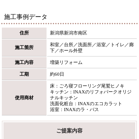
施工事例データ
住所
新潟県新潟市南区
和室／台所／洗面所／浴室／トイレ／廊
施工箇所
下／ホール外壁
施工内容
増築リフォーム
工期
約60日
床：ごろ寝フローリング尾鷲ヒノキ
キッチン：INAXのリフォパークオリジ
使用商材
ナルキッチン
洗面化粧台：INAXのエコカラット
浴室：INAXのラ・バス
ご提案内容