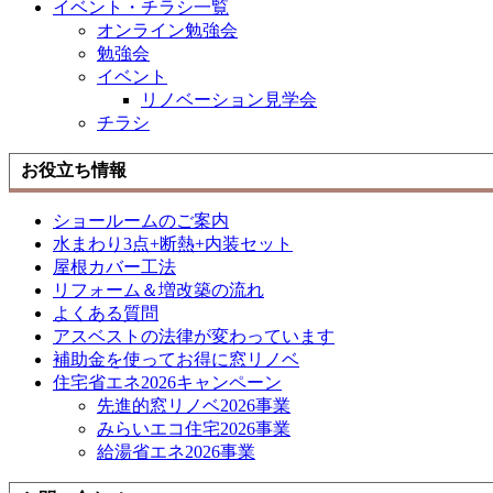
イベント・チラシ一覧
オンライン勉強会
勉強会
イベント
リノベーション見学会
チラシ
お役立ち情報
ショールームのご案内
水まわり3点+断熱+内装セット
屋根カバー工法
リフォーム＆増改築の流れ
よくある質問
アスベストの法律が変わっています
補助金を使ってお得に窓リノベ
住宅省エネ2026キャンペーン
先進的窓リノベ2026事業
みらいエコ住宅2026事業
給湯省エネ2026事業