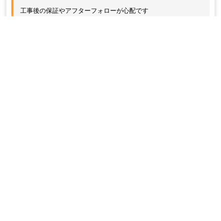
工事後の保証やアフターフォローが心配です
トップ
会社案内
施工事例
お客様の声
代表ブログ
イベント・チラシ