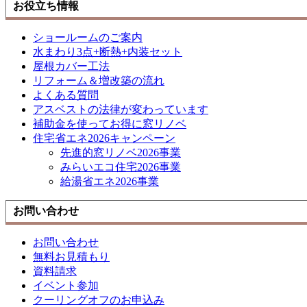
お役立ち情報
ショールームのご案内
水まわり3点+断熱+内装セット
屋根カバー工法
リフォーム＆増改築の流れ
よくある質問
アスベストの法律が変わっています
補助金を使ってお得に窓リノベ
住宅省エネ2026キャンペーン
先進的窓リノベ2026事業
みらいエコ住宅2026事業
給湯省エネ2026事業
お問い合わせ
お問い合わせ
無料お見積もり
資料請求
イベント参加
クーリングオフのお申込み