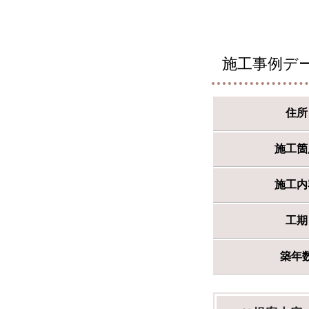
施工事例デ
住所
施工箇
施工内
工期
築年