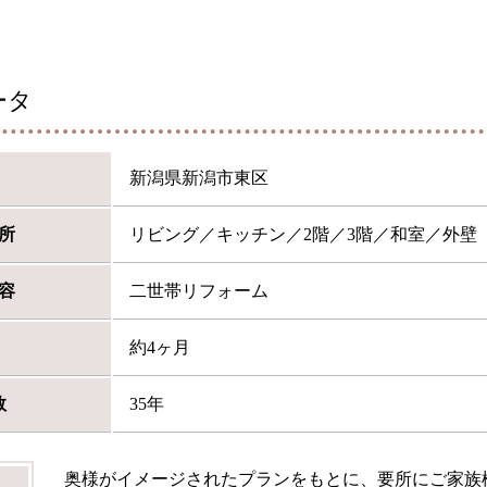
ータ
新潟県新潟市東区
所
リビング／キッチン／2階／3階／和室／外壁
容
二世帯リフォーム
約4ヶ月
数
35年
奥様がイメージされたプランをもとに、要所にご家族