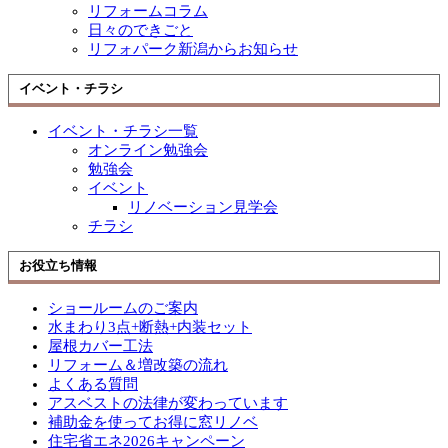
リフォームコラム
日々のできごと
リフォパーク新潟からお知らせ
イベント・チラシ
イベント・チラシ一覧
オンライン勉強会
勉強会
イベント
リノベーション見学会
チラシ
お役立ち情報
ショールームのご案内
水まわり3点+断熱+内装セット
屋根カバー工法
リフォーム＆増改築の流れ
よくある質問
アスベストの法律が変わっています
補助金を使ってお得に窓リノベ
住宅省エネ2026キャンペーン